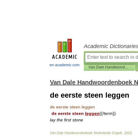
Academic Dictionarie
en-academic.com
Van Dale Handwoordenboek Nederlands-Engels
Van Dale Handwoordenboek N
de eerste steen leggen
de
eerste
steen
leggen
de
eerste
steen
leggen
{{/
term
}}
lay
the
first
stone
Van
Dale
Handwoordenboek
Nederlands
-
Engels
.
2015
.