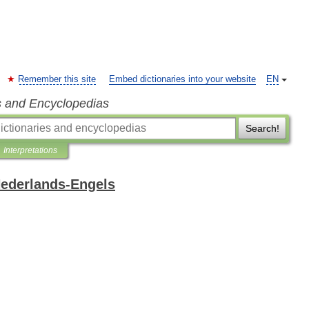
Remember this site
Embed dictionaries into your website
EN
s and Encyclopedias
Search!
Interpretations
ederlands-Engels